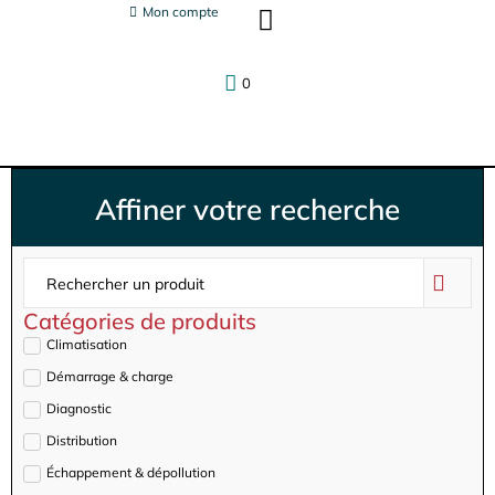
Panneau de gestion des cookies
Mon compte
Agrément assurances
Contactez nous
0
Affiner votre recherche
Catégories de produits
Climatisation
Démarrage & charge
Diagnostic
Distribution
Échappement & dépollution