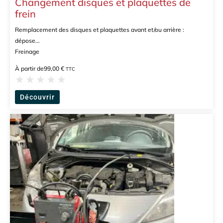
Changement disques et plaquettes de
frein
Remplacement des disques et plaquettes avant et/ou arrière :
dépose...
Freinage
À partir de
99,00
€
TTC
★
★
★
★
★
Découvrir