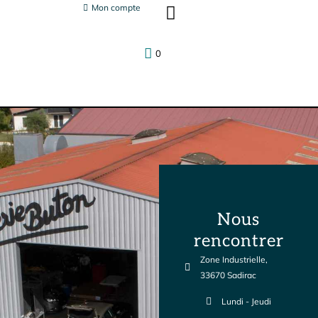
Panneau de gestion des cookies
Mon compte
Agrément assurances
Contactez nous
0
Nous
rencontrer
Zone Industrielle,
33670 Sadirac
Lundi - Jeudi