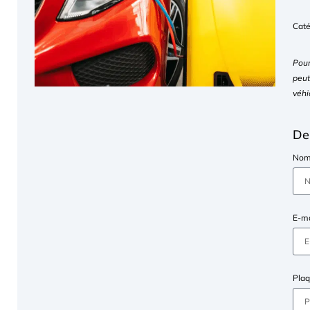
Caté
Pour
peut
véhi
De
No
E-m
Plaq